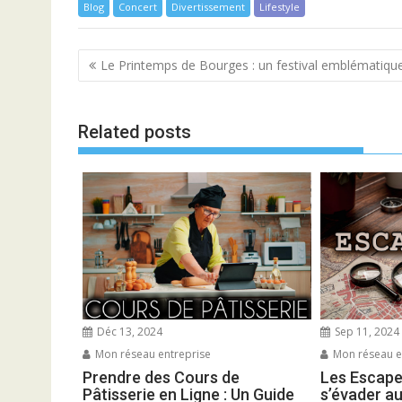
Blog
Concert
Divertissement
Lifestyle
Navigation
Le Printemps de Bourges : un festival emblématiqu
de
l’article
Related posts
Déc 13, 2024
Sep 11, 2024
Mon réseau entreprise
Mon réseau e
Prendre des Cours de
Les Escape
Pâtisserie en Ligne : Un Guide
s’évader a