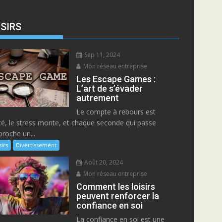
ISIRS
Sep 11, 2024
Mon réseau entreprise
Les Escape Games :
L’art de s’évader
autrement
Le compte à rebours est
cé, le stress monte, et chaque seconde qui passe
proche un...
sirs
Divertissement
Août 20, 2024
Mon réseau entreprise
Comment les loisirs
peuvent renforcer la
confiance en soi
La confiance en soi est une