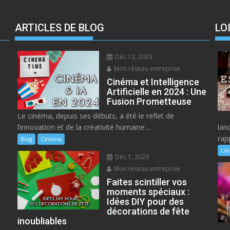
ARTICLES DE BLOG
LO
Déc 12, 2023
Mon réseau entreprise
Cinéma et Intelligence
Artificielle en 2024 : Une
Fusion Prometteuse
Le cinéma, depuis ses débuts, a été le reflet de
l’innovation et de la créativité humaine....
lan
rap
Blog
Cinéma
Loi
Déc 1, 2023
Mon réseau entreprise
Faites scintiller vos
moments spéciaux :
Idées DIY pour des
décorations de fête
inoubliables