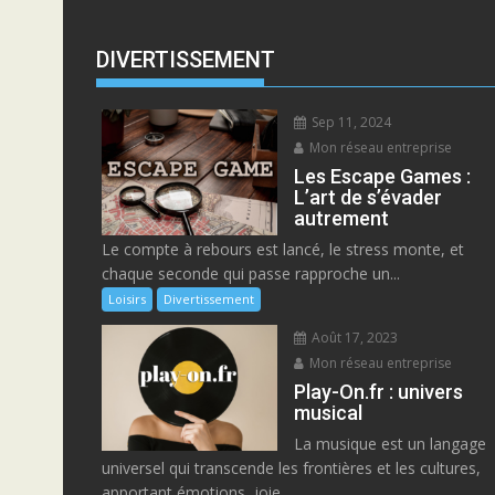
DIVERTISSEMENT
Sep 11, 2024
Mon réseau entreprise
Les Escape Games :
L’art de s’évader
autrement
Le compte à rebours est lancé, le stress monte, et
chaque seconde qui passe rapproche un...
Loisirs
Divertissement
Août 17, 2023
Mon réseau entreprise
Play-On.fr : univers
musical
La musique est un langage
universel qui transcende les frontières et les cultures,
apportant émotions, joie...