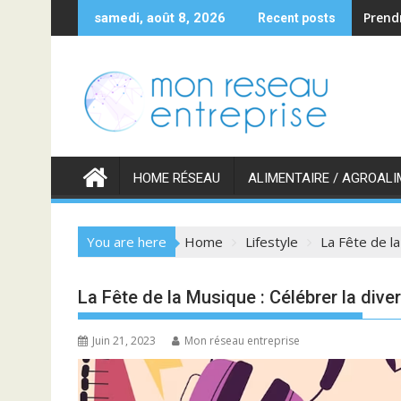
Skip
Prend
samedi, août 8, 2026
Recent posts
to
content
HOME RÉSEAU
ALIMENTAIRE / AGROALI
You are here
Home
Lifestyle
La Fête de la
La Fête de la Musique : Célébrer la dive
Juin 21, 2023
Mon réseau entreprise