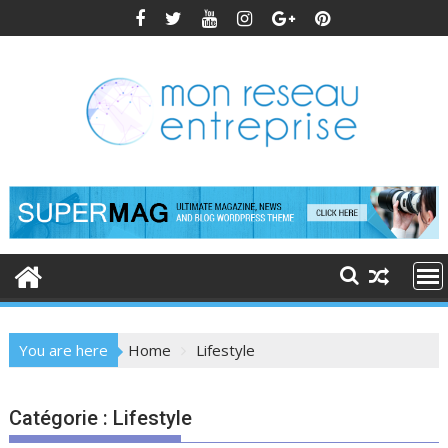
Skip
to
content
You are here
Home
Lifestyle
Catégorie :
Lifestyle