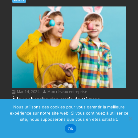
Mar 14, 2024
Mon réseau entreprise
À la recherche des œufs de Pâques
Nous utilisons des cookies pour vous garantir la meilleure
Les meilleures chasses en France officielles Pâques
expérience sur notre site web. Si vous continuez à utiliser ce
Arrive ! Une fête qui évoque bien des souvenirs...
site, nous supposerons que vous en êtes satisfait.
Loisirs
OK
Copyright ©2023
Comerep agency
-
Mentions légales